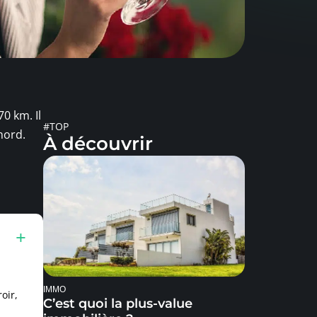
0 km. Il
#TOP
nord.
À découvrir
IMMO
oir,
C’est quoi la plus-value