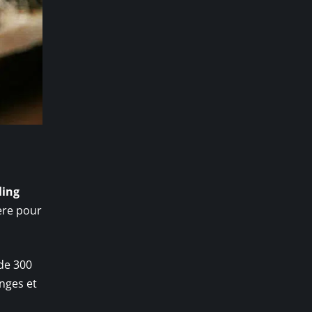
ling
ière pour
 de 300
anges et