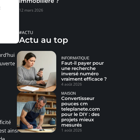
immobilière ?
:
12 mars 2026
#ACTU
Actu au top
urd’hui
INFORMATIQUE
Faut-il payer pour
ouverte
une recherche
inversé numéro
vraiment efficace ?
4 août 2026
MAISON
Convertisseur
pouces cm
teleplanete.com
pour le DIY : des
projets mieux
icité
mesurés
est ainsi
1 août 2026
 de