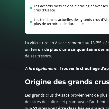
Les accords mets et vins à privilégier avec les
crus d’Alsace
Les tendances actuelles des grands crus d’Als
plus de terroir et de durabilité
ième
La viticulture en Alsace remonte au 16
sièc
un
terroir de plus d’une cinquantaine des m
de ses trésors.
A lire également :
Trouver le chauffage d'a
Origine des grands crus
Les grands crus d’Alsace proviennent de plusie
des sites de culture et promouvoir l’authentici
que
51 sites vont être classifiés en grands 