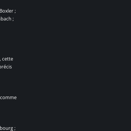
Boxler ;
bach ;
, cette
précis
nt comme
bourg ;