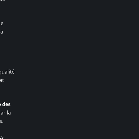
de
la
qualité
at
 des
ar la
s.
cs