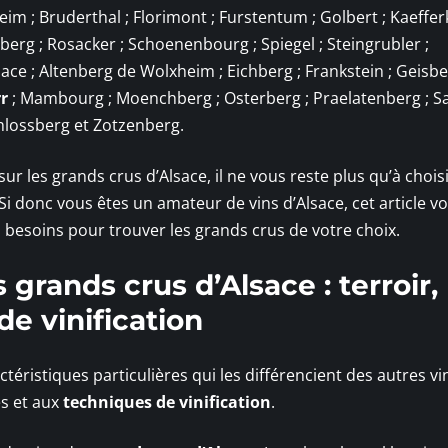
m ; Bruderthal ; Florimont ; Furstentum ; Golbert ; Kaeffer
gstberg ; Rosacker ; Schoenenbourg ; Spiegel ; Steingrubler ;
ce ; Altenberg de Wolxheim ; Eichberg ; Frankstein ; Geisbe
r
; Mambourg ; Moenchberg ; Osterberg ; Praelatenberg ; Sa
hlossberg et Zotzenberg.
r les grands crus d’Alsace, il ne vous reste plus qu’à choisi
Si donc vous êtes un amateur de vins d’Alsace, cet article v
 besoins pour trouver les grands crus de votre choix.
 grands crus d’Alsace : terroir,
e vinification
éristiques particulières qui les différencient des autres vi
es et aux
techniques de vinification
.