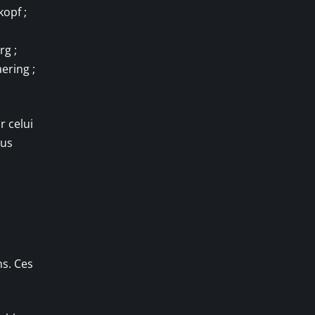
kopf ;
rg ;
ering ;
r celui
ous
ns. Ces