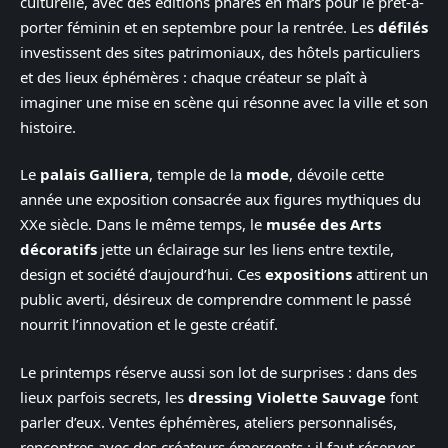
culturelle, avec des éditions phares en mars pour le prêt-à-
porter féminin et en septembre pour la rentrée. Les
défilés
investissent des sites patrimoniaux, des hôtels particuliers
et des lieux éphémères : chaque créateur se plaît à
imaginer une mise en scène qui résonne avec la ville et son
histoire.
Le
palais Galliera
, temple de la
mode
, dévoile cette
année une exposition consacrée aux figures mythiques du
XXe siècle. Dans le même temps, le
musée des Arts
décoratifs
jette un éclairage sur les liens entre textile,
design et société d’aujourd’hui. Ces
expositions
attirent un
public averti, désireux de comprendre comment le passé
nourrit l’innovation et le geste créatif.
Le printemps réserve aussi son lot de surprises : dans des
lieux parfois secrets, les
dressing Violette Sauvage
font
parler d’eux. Ventes éphémères, ateliers personnalisés,
rencontres avec des créateurs émergents : il faut réserver