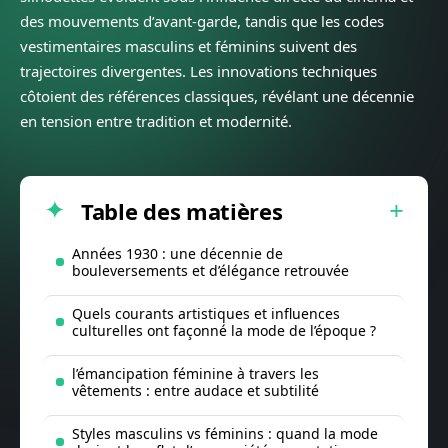
des mouvements d’avant-garde, tandis que les codes
vestimentaires masculins et féminins suivent des
trajectoires divergentes. Les innovations techniques
côtoient des références classiques, révélant une décennie
en tension entre tradition et modernité.
Table des matières
Années 1930 : une décennie de
bouleversements et d’élégance retrouvée
Quels courants artistiques et influences
culturelles ont façonné la mode de l’époque ?
l’émancipation féminine à travers les
vêtements : entre audace et subtilité
Styles masculins vs féminins : quand la mode