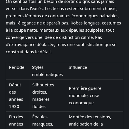
On sent parfois un besoin de sortir du gris sans jamais
verser dans l’excès. Les tissus restent sobrement choisis,
premiers témoins de contraintes économiques palpables,
mais l’élégance ne disparaît pas. Robes longues, costumes
à la coupe nette, manteaux aux épaules sculptées, tout
converge vers une idée de distinction calme. Pas
d’extravagance déplacée, mais une sophistication qui se
construit dans le détail.
Période
Styles
Influence
emblématiques
Début
Silhouettes
Première guerre
des
droites,
mondiale, crise
années
matières
économique
1930
fluides
Fin des
Épaules
Montée des tensions,
années
marquées,
anticipation de la