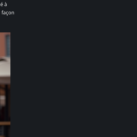
té à
a façon