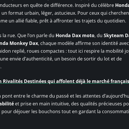
 conducteurs en quête de différence. Inspiré du célèbre
Hond
ans un format urbain, léger, astucieux. Pour ceux qui cherchen
me un allié fiable, prêt à affronter les trajets du quotidien.
 la rue. Que l’on parle du
Honda Dax moto
, du
Skyteam D
nda Monkey Dax
, chaque modèle affirme son identité ave
uidon replié, roues compactes : tout ici respire la mobilité j
 une envie d’authenticité, un besoin de sortir du lot et de
.
Rivalités Destinées qui affolent déjà le marché françai
n pont entre le charme du passé et les attentes d’aujourd’hu
bilité
et prise en main intuitive, des qualités précieuses p
tout pour déjouer les bouchons tout en gardant la consommat