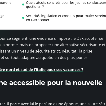
nouvelle
Quels atouts concrets pour les jeunes conducteur
quotidien ?
nge
Sécurité, législation et conseils pour rouler serei
en Dax scooter
our ce segment, une évidence s’impose : le Dax scooter se
r à la norme, mais de proposer une alternative sécurisante et
issant un niveau de sécurité strict. Résultat : la prise
et surtout, adaptée au quotidien des plus jeunes.
e nord et sud de l’Italie pour ses vacances ?
ne accessible pour la nouvelle
ter. Il porte avec lui le parfum d’une époque, une allure rétr