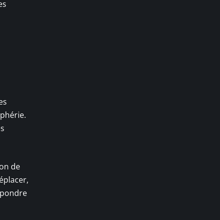
es
es
phérie.
es
ion de
déplacer,
répondre