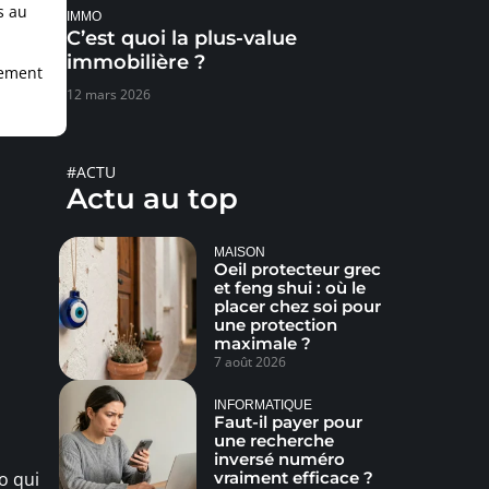
s au
IMMO
C’est quoi la plus-value
immobilière ?
nement
12 mars 2026
#ACTU
Actu au top
MAISON
Oeil protecteur grec
et feng shui : où le
placer chez soi pour
une protection
maximale ?
7 août 2026
INFORMATIQUE
Faut-il payer pour
une recherche
inversé numéro
vraiment efficace ?
o qui