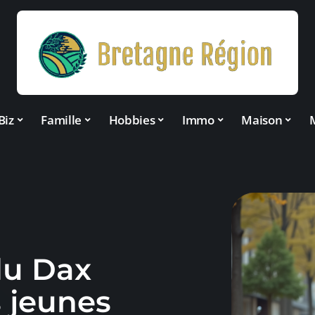
Biz
Famille
Hobbies
Immo
Maison
du Dax
s jeunes