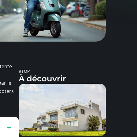
ntente
#TOP
À découvrir
ar le
cooters