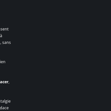
ssent
 à
, sans
ien
Racer
,
stalgie
udace