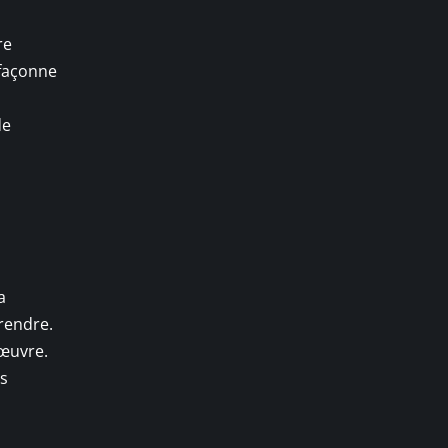
re
 façonne
de
a
prendre.
nœuvre.
us