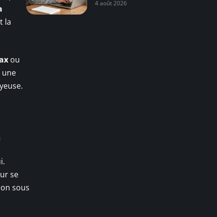
4 août 2026
a
t la
ax
ou
c une
oyeuse.
s
i.
our se
ion sous