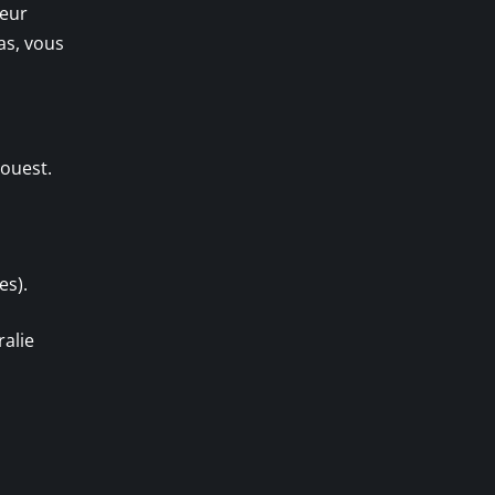
teur
as, vous
 ouest.
es).
ralie