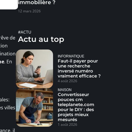
immobilière ?
12 mars 2026
#ACTU
 rêve de
Actu au top
tion
ination
INFORMATIQUE
Faut-il payer pour
ne
. En
une recherche
inversé numéro
vraiment efficace ?
4 août 2026
MAISON
Convertisseur
ales:
pouces cm
teleplanete.com
villes (
pour le DIY : des
projets mieux
mesurés
1 août 2026
ance, il