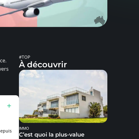
#TOP
ce.
À découvrir
vers
IMMO
depuis
C’est quoi la plus-value