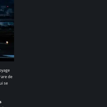
voyage
 rare de
ui se
s