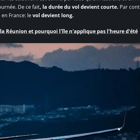
ournée. De ce fait
, la durée du vol devient courte.
Par cont
e en France: le
vol devient long.
 la Réunion et pourquoi l'île n'applique pas l'heure d'été