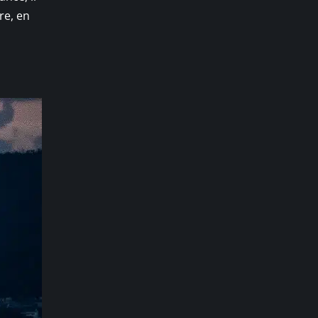
re, en