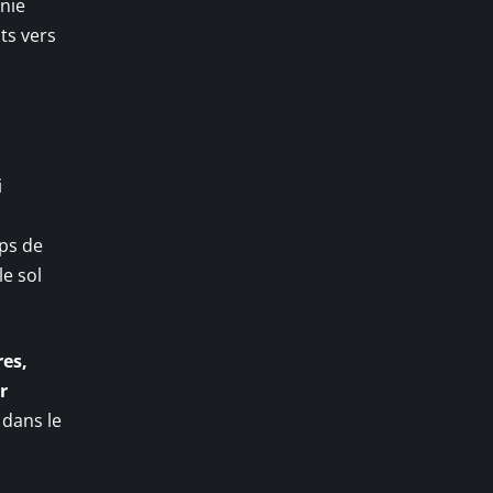
nie
ts vers
i
ps de
le sol
es,
r
 dans le