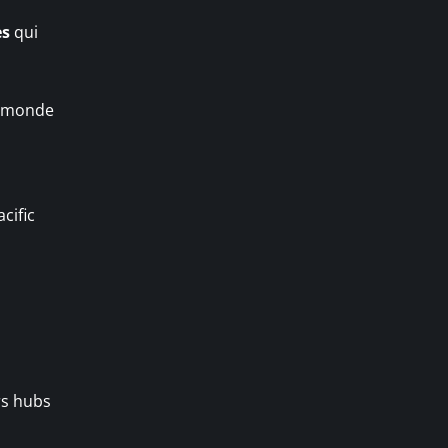
es
qui
u monde
cific
rs hubs