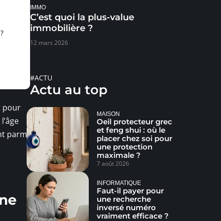
IMMO
C’est quoi la plus-value
immobilière ?
?
12 mars 2026
#ACTU
Actu au top
t pour
MAISON
 l’âge
Oeil protecteur grec
et feng shui : où le
nt parmi
placer chez soi pour
une protection
maximale ?
7 août 2026
INFORMATIQUE
Faut-il payer pour
ine
une recherche
inversé numéro
vraiment efficace ?