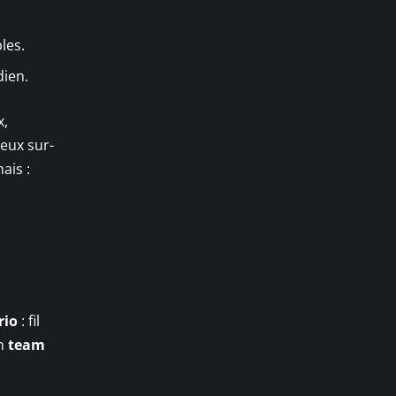
les.
dien.
x,
jeux sur-
ais :
rio
: fil
un
team