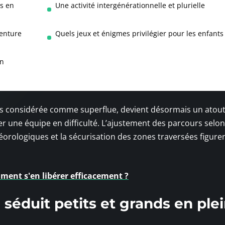
ds en
Une activité intergénérationnelle et plurielle
venture
Quels jeux et énigmes privilégier pour les enfants 
un
mps considérée comme superflue, devient désormais un atou
r une équipe en difficulté. L’ajustement des parcours selon
éorologiques et la sécurisation des zones traversées figure
ment s'en libérer efficacement ?
 séduit petits et grands en ple