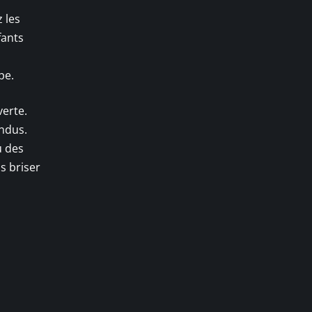
z les
fants
pe.
verte.
endus.
u des
s briser