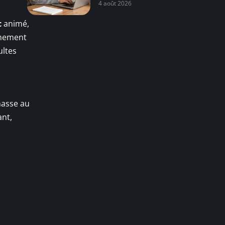
4 août 2026
c
animé,
nnement
ultes
hasse au
ant,