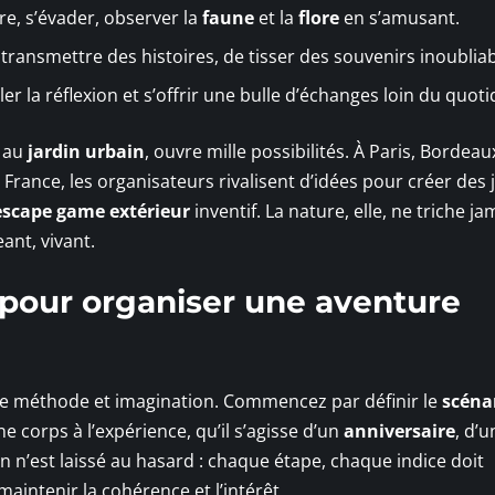
e, s’évader, observer la
faune
et la
flore
en s’amusant.
e transmettre des histoires, de tisser des souvenirs inoubliab
ler la réflexion et s’offrir une bulle d’échanges loin du quoti
au
jardin urbain
, ouvre mille possibilités. À Paris, Bordeau
 France, les organisateurs rivalisent d’idées pour créer des 
escape game extérieur
inventif. La nature, elle, ne triche jam
ant, vivant.
 pour organiser une aventure
e méthode et imagination. Commencez par définir le
scéna
nne corps à l’expérience, qu’il s’agisse d’un
anniversaire
, d’
en n’est laissé au hasard : chaque étape, chaque indice doit
aintenir la cohérence et l’intérêt.