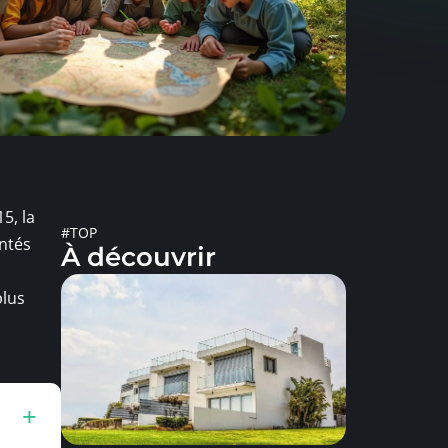
5, la
#TOP
ntés
À découvrir
plus