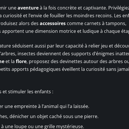
enir une
aventure
à la fois concrète et captivante. Privilégie
 curiosité et l’envie de fouiller les moindres recoins. Les en
roduisez alors des
accessoires
comme carnets à tampons,
ils apportent une dimension motrice et ludique à chaque éta
ture séduisent aussi par leur capacité à relier jeu et décou
ncs d’arbres, insectes deviennent des supports d’énigmes inatt
ne
et la
flore
, proposez des devinettes autour des arbres o
tits apports pédagogiques éveillent la curiosité sans jamai
et stimuler les enfants :
ier une empreinte à l’animal qui l’a laissée.
ches, dénicher un objet caché sous une pierre.
 à une loupe ou une grille mystérieuse.