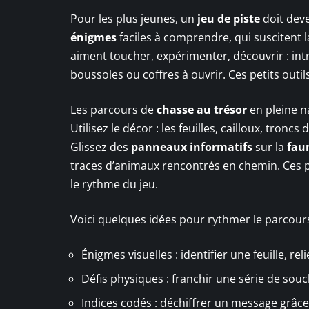
Pour les plus jeunes, un
jeu de piste
doit dev
énigmes
faciles à comprendre, qui suscitent la
aiment toucher, expérimenter, découvrir : int
boussoles ou coffres à ouvrir. Ces petits out
Les parcours de
chasse au trésor
en pleine na
Utilisez le décor : les feuilles, cailloux, tro
Glissez des
panneaux informatifs
sur la
fau
traces d’animaux rencontrés en chemin. Ces pe
le rythme du jeu.
Voici quelques idées pour rythmer le parcours 
Énigmes visuelles : identifier une feuille, rel
Défis physiques : franchir une série de sou
Indices codés : déchiffrer un message grâce