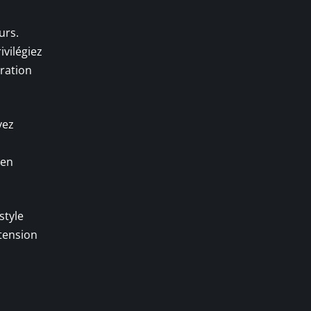
urs.
rivilégiez
ération
vez
en
style
 tension