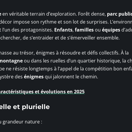
e
en véritable terrain d’exploration. Forêt dense,
parc publi
décor impose son rythme et son lot de surprises. L’enviro
ent l’un des protagonistes.
Enfants
,
familles
ou
équipes
d’ad
 chercher, de s’entraider et de s’émerveiller ensemble.
sse au trésor, énigmes à résoudre et défis collectifs. À la
montagne
ou dans les ruelles d’un quartier historique, la c
pe ne résiste longtemps à l’appel de la compétition bon enf
mystère des
énigmes
qui jalonnent le chemin.
ractéristiques et évolutions en 2025
lle et plurielle
u grandeur nature :