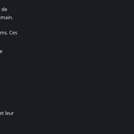
t de
emain.
ums. Ces
ne
et leur