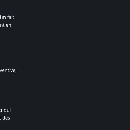
nim
fait
nt en
ventive,
es
qui
t des