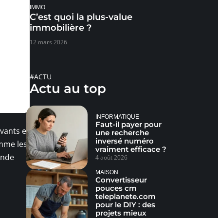
IMMO
C’est quoi la plus-value
immobilière ?
12 mars 2026
#ACTU
Actu au top
INFORMATIQUE
Faut-il payer pour
vants et
une recherche
inversé numéro
mme les
vraiment efficace ?
onde
4 août 2026
MAISON
Convertisseur
pouces cm
teleplanete.com
pour le DIY : des
projets mieux