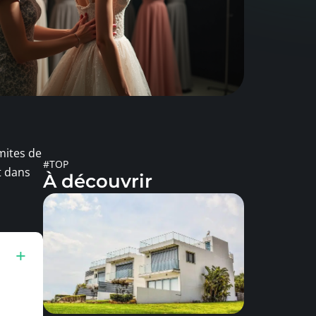
mites de
#TOP
t dans
À découvrir