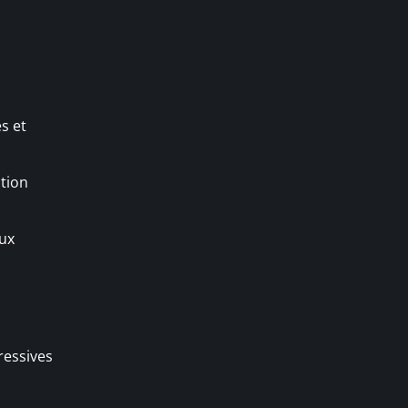
s et
tion
aux
ressives