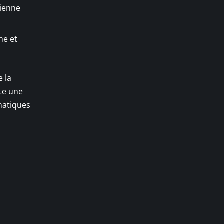
lienne
me et
e la
te une
matiques