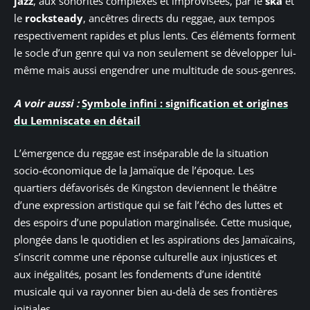
jazz
, aux sonorités complexes et improvisées, par le
ska
et
le
rocksteady
, ancêtres directs du reggae, aux tempos
respectivement rapides et plus lents. Ces éléments forment
le socle d’un genre qui va non seulement se développer lui-
même mais aussi engendrer une multitude de sous-genres.
A voir aussi :
Symbole infini : signification et origines
du Lemniscate en détail
L’émergence du reggae est inséparable de la situation
socio-économique de la Jamaïque de l’époque. Les
quartiers défavorisés de Kingston deviennent le théâtre
d’une expression artistique qui se fait l’écho des luttes et
des espoirs d’une population marginalisée. Cette musique,
plongée dans le quotidien et les aspirations des Jamaïcains,
s’inscrit comme une réponse culturelle aux injustices et
aux inégalités, posant les fondements d’une identité
musicale qui va rayonner bien au-delà de ses frontières
initiales.