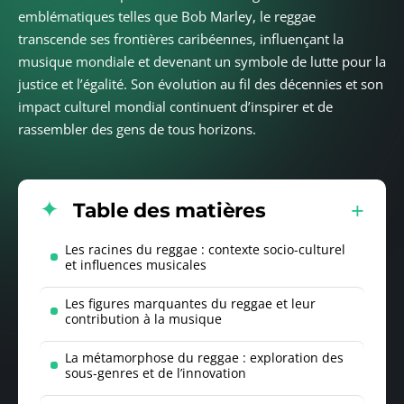
emblématiques telles que Bob Marley, le reggae
transcende ses frontières caribéennes, influençant la
musique mondiale et devenant un symbole de lutte pour la
justice et l’égalité. Son évolution au fil des décennies et son
impact culturel mondial continuent d’inspirer et de
rassembler des gens de tous horizons.
Table des matières
Les racines du reggae : contexte socio-culturel
et influences musicales
Les figures marquantes du reggae et leur
contribution à la musique
La métamorphose du reggae : exploration des
sous-genres et de l’innovation